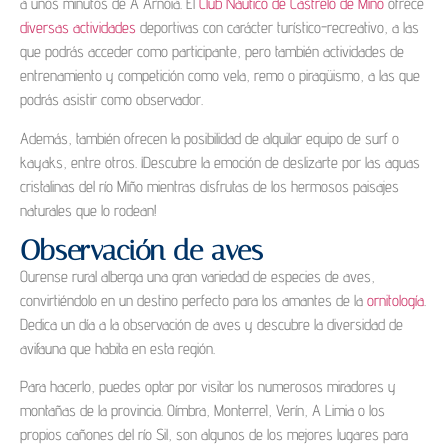
a unos minutos de A Arnoia. El
Club Náutico de Castrelo de Miño
ofrece
diversas actividades
deportivas con carácter turístico-recreativo, a las
que podrás acceder como participante, pero también actividades de
entrenamiento y competición como vela, remo o piragüismo, a las que
podrás asistir como observador.
Además, también ofrecen la posibilidad de alquilar equipo de surf o
kayaks, entre otros.
¡Descubre la emoción de deslizarte por las aguas
cristalinas del río Miño mientras disfrutas de los hermosos paisajes
naturales que lo rodean!
Observación de aves
Ourense rural alberga una gran variedad de especies de aves,
convirtiéndolo en un destino perfecto para los amantes de la
ornitología
.
Dedica un día a la observación de aves y descubre la diversidad de
avifauna que habita en esta región.
Para hacerlo, puedes optar por visitar los numerosos miradores y
montañas de la provincia. Oímbra, MonterreI, Verín, A Limia o los
propios cañones del río Sil, son algunos de los mejores lugares para