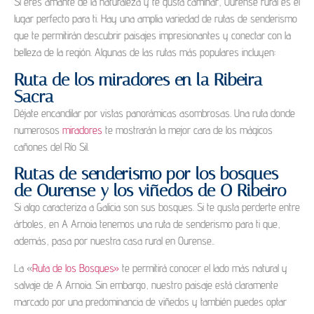
Si eres amante de la naturaleza y te gusta caminar, Ourense rural es el
lugar perfecto para ti. Hay una amplia variedad de rutas de senderismo
que te permitirán descubrir paisajes impresionantes y conectar con la
belleza de la región. Algunas de las rutas más populares incluyen:
Ruta de los miradores en la Ribeira
Sacra
Déjate encandilar por vistas panorámicas asombrosas. Una ruta donde
numerosos
miradores
te mostrarán la mejor cara de los mágicos
cañones del Río Sil.
Rutas de senderismo por los bosques
de Ourense y los viñedos de O Ribeiro
Si algo caracteriza a Galicia son sus bosques. Si te gusta perderte entre
árboles, en A Arnoia tenemos una ruta de senderismo para ti que,
además, pasa por nuestra casa rural en Ourense..
La «
Ruta de los Bosques»
te permitirá conocer el lado más natural y
salvaje de A Arnoia. Sin embargo, nuestro paisaje está claramente
marcado por una predominancia de viñedos y también puedes optar